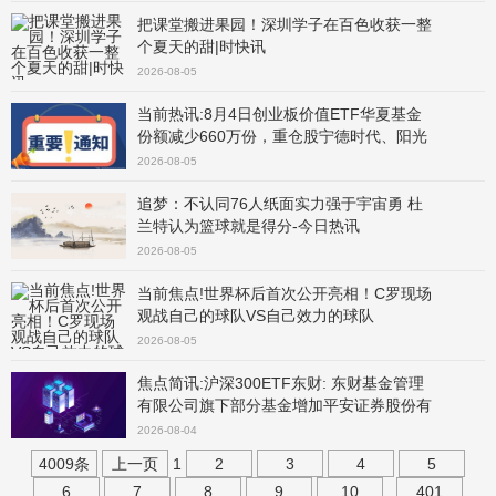
把课堂搬进果园！深圳学子在百色收获一整
个夏天的甜|时快讯
2026-08-05
当前热讯:8月4日创业板价值ETF华夏基金
份额减少660万份，重仓股宁德时代、阳光
电源、中际旭创
2026-08-05
追梦：不认同76人纸面实力强于宇宙勇 杜
兰特认为篮球就是得分-今日热讯
2026-08-05
当前焦点!世界杯后首次公开亮相！C罗现场
观战自己的球队VS自己效力的球队
2026-08-05
焦点简讯:沪深300ETF东财: 东财基金管理
有限公司旗下部分基金增加平安证券股份有
限公司为申购赎回代理券商的公告
2026-08-04
4009条
上一页
1
2
3
4
5
6
7
8
9
10
..
401