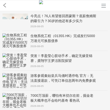
今亮点！76人有望签回西蒙斯？底薪詹姆斯
的吸引力？30岁的他还有多少实力
2026-08-05
生物系统工程（01355.HK）完成发行5000
万港元可换股债券
2026-08-05
突发！李盈莹心脏动手术，确定无缘亚锦
赛，龚翔宇王梦洁医院探望
2026-08-05
游客参观秦始皇兵马俑时遇停电 官方：无
法直接退款，可凭订单信息两年内免费参观
一次 聚焦
2026-08-05
7000万顶薪，哪怕有米切尔在前，掘金老
板大概率也不会给约基奇 看热讯
2026-08-05